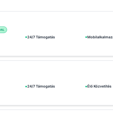
DAL
24/7 Támogatás
Mobilalkalmaz
24/7 Támogatás
Élő Közvetítés