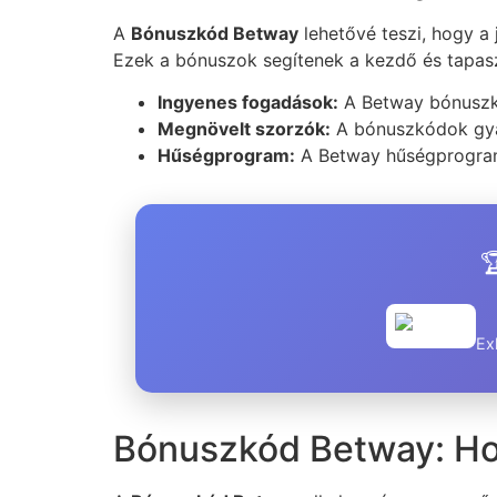
A
Bónuszkód Betway
lehetővé teszi, hogy a
Ezek a bónuszok segítenek a kezdő és tapasz
Ingyenes fogadások:
A Betway bónuszkó
Megnövelt szorzók:
A bónuszkódok gyak
Hűségprogram:
A Betway hűségprogram

Ex
Bónuszkód Betway: Hog