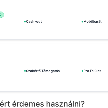
Ű
Cash-out
Mobilbarát
Szakértő Támogatás
Pro Felület
ért érdemes használni?