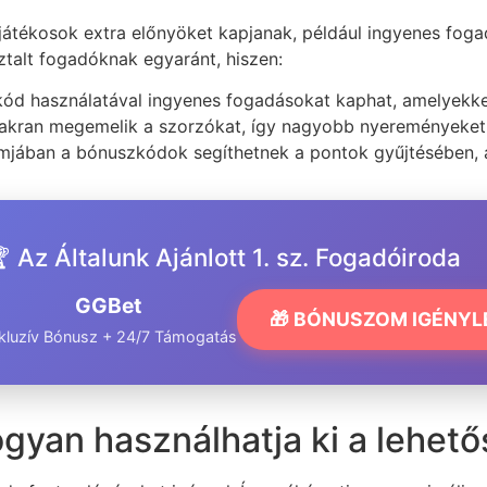
 játékosok extra előnyöket kapjanak, például ingyenes fo
talt fogadóknak egyaránt, hiszen:
d használatával ingyenes fogadásokat kaphat, amelyekkel 
ran megemelik a szorzókat, így nagyobb nyereményeket é
jában a bónuszkódok segíthetnek a pontok gyűjtésében, 
 Az Általunk Ajánlott 1. sz. Fogadóiroda
GGBet
🎁 BÓNUSZOM IGÉNYL
kluzív Bónusz + 24/7 Támogatás
yan használhatja ki a lehet