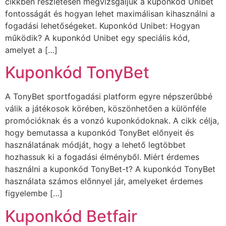
cikkben részletesen megvizsgáljuk a kuponkód Unibet
fontosságát és hogyan lehet maximálisan kihasználni a
fogadási lehetőségeket. Kuponkód Unibet: Hogyan
működik? A kuponkód Unibet egy speciális kód,
amelyet a […]
Kuponkód TonyBet
A TonyBet sportfogadási platform egyre népszerűbbé
válik a játékosok körében, köszönhetően a különféle
promócióknak és a vonzó kuponkódoknak. A cikk célja,
hogy bemutassa a kuponkód TonyBet előnyeit és
használatának módját, hogy a lehető legtöbbet
hozhassuk ki a fogadási élményből. Miért érdemes
használni a kuponkód TonyBet-t? A kuponkód TonyBet
használata számos előnnyel jár, amelyeket érdemes
figyelembe […]
Kuponkód Betfair