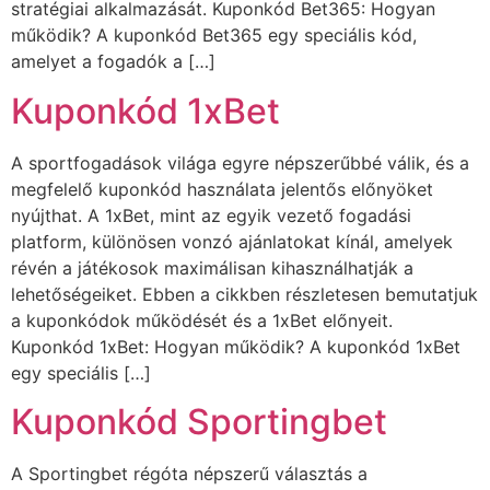
stratégiai alkalmazását. Kuponkód Bet365: Hogyan
működik? A kuponkód Bet365 egy speciális kód,
amelyet a fogadók a […]
Kuponkód 1xBet
A sportfogadások világa egyre népszerűbbé válik, és a
megfelelő kuponkód használata jelentős előnyöket
nyújthat. A 1xBet, mint az egyik vezető fogadási
platform, különösen vonzó ajánlatokat kínál, amelyek
révén a játékosok maximálisan kihasználhatják a
lehetőségeiket. Ebben a cikkben részletesen bemutatjuk
a kuponkódok működését és a 1xBet előnyeit.
Kuponkód 1xBet: Hogyan működik? A kuponkód 1xBet
egy speciális […]
Kuponkód Sportingbet
A Sportingbet régóta népszerű választás a