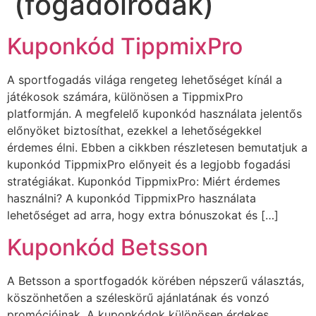
(fogadóirodák)
Kuponkód TippmixPro
A sportfogadás világa rengeteg lehetőséget kínál a
játékosok számára, különösen a TippmixPro
platformján. A megfelelő kuponkód használata jelentős
előnyöket biztosíthat, ezekkel a lehetőségekkel
érdemes élni. Ebben a cikkben részletesen bemutatjuk a
kuponkód TippmixPro előnyeit és a legjobb fogadási
stratégiákat. Kuponkód TippmixPro: Miért érdemes
használni? A kuponkód TippmixPro használata
lehetőséget ad arra, hogy extra bónuszokat és […]
Kuponkód Betsson
A Betsson a sportfogadók körében népszerű választás,
köszönhetően a széleskörű ajánlatának és vonzó
promócióinak. A kuponkódok különösen érdekes