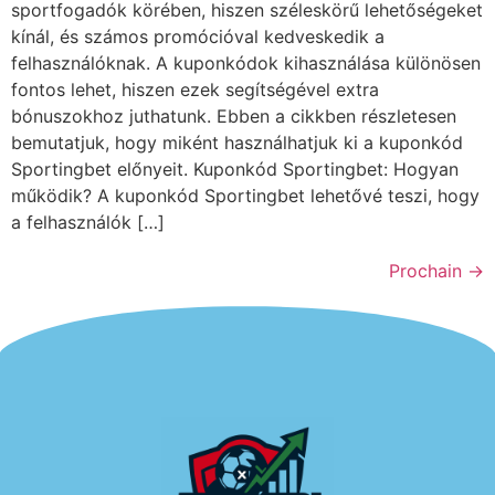
sportfogadók körében, hiszen széleskörű lehetőségeket
kínál, és számos promócióval kedveskedik a
felhasználóknak. A kuponkódok kihasználása különösen
fontos lehet, hiszen ezek segítségével extra
bónuszokhoz juthatunk. Ebben a cikkben részletesen
bemutatjuk, hogy miként használhatjuk ki a kuponkód
Sportingbet előnyeit. Kuponkód Sportingbet: Hogyan
működik? A kuponkód Sportingbet lehetővé teszi, hogy
a felhasználók […]
Prochain
→