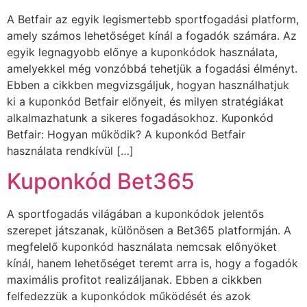
A Betfair az egyik legismertebb sportfogadási platform,
amely számos lehetőséget kínál a fogadók számára. Az
egyik legnagyobb előnye a kuponkódok használata,
amelyekkel még vonzóbbá tehetjük a fogadási élményt.
Ebben a cikkben megvizsgáljuk, hogyan használhatjuk
ki a kuponkód Betfair előnyeit, és milyen stratégiákat
alkalmazhatunk a sikeres fogadásokhoz. Kuponkód
Betfair: Hogyan működik? A kuponkód Betfair
használata rendkívül […]
Kuponkód Bet365
A sportfogadás világában a kuponkódok jelentős
szerepet játszanak, különösen a Bet365 platformján. A
megfelelő kuponkód használata nemcsak előnyöket
kínál, hanem lehetőséget teremt arra is, hogy a fogadók
maximális profitot realizáljanak. Ebben a cikkben
felfedezzük a kuponkódok működését és azok