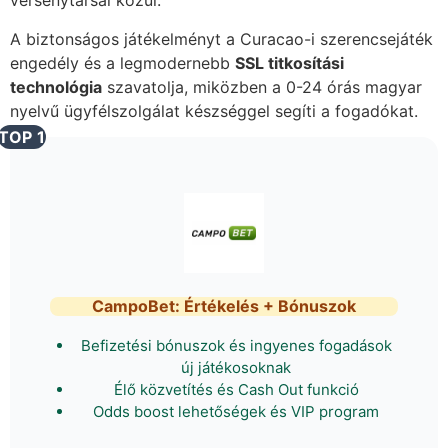
versenytársai közül.
A biztonságos játékelményt a Curacao-i szerencsejáték
engedély és a legmodernebb
SSL titkosítási
technológia
szavatolja, miközben a 0-24 órás magyar
nyelvű ügyfélszolgálat készséggel segíti a fogadókat.
TOP 1
CampoBet: Értékelés + Bónuszok
Befizetési bónuszok és ingyenes fogadások
új játékosoknak
Élő közvetítés és Cash Out funkció
Odds boost lehetőségek és VIP program