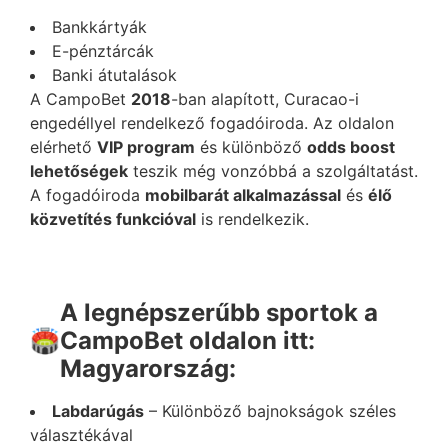
Bankkártyák
E-pénztárcák
Banki átutalások
A CampoBet
2018
-ban alapított, Curacao-i
engedéllyel rendelkező fogadóiroda. Az oldalon
elérhető
VIP program
és különböző
odds boost
lehetőségek
teszik még vonzóbbá a szolgáltatást.
A fogadóiroda
mobilbarát alkalmazással
és
élő
közvetítés funkcióval
is rendelkezik.
A legnépszerűbb sportok a
🏟️
CampoBet oldalon itt:
Magyarország:
Labdarúgás
– Különböző bajnokságok széles
választékával