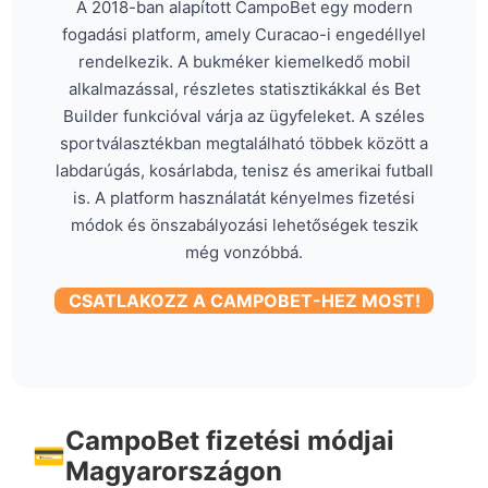
A 2018-ban alapított CampoBet egy modern
fogadási platform, amely Curacao-i engedéllyel
rendelkezik. A bukméker kiemelkedő mobil
alkalmazással, részletes statisztikákkal és Bet
Builder funkcióval várja az ügyfeleket. A széles
sportválasztékban megtalálható többek között a
labdarúgás, kosárlabda, tenisz és amerikai futball
is. A platform használatát kényelmes fizetési
módok és önszabályozási lehetőségek teszik
még vonzóbbá.
CSATLAKOZZ A CAMPOBET-HEZ MOST!
CampoBet fizetési módjai
💳
Magyarországon