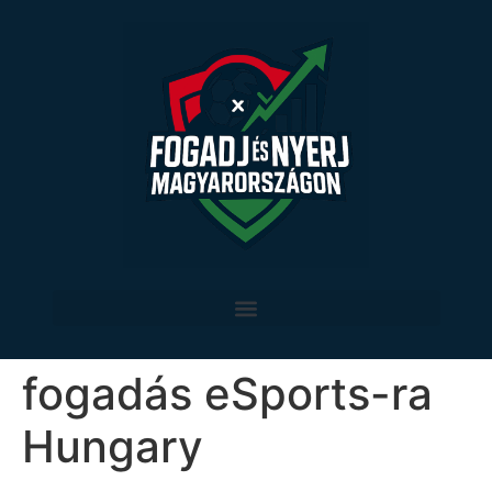
fogadás eSports-ra
Hungary