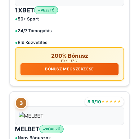
1XBET
VEZETŐ
50+ Sport
24/7 Támogatás
Élő Közvetítés
200% Bónusz
EXKLUZÍV
BÓNUSZ MEGSZERZÉSE
8.9/10
★★★★★
3
MELBET
BŐKEZŰ
Nagy Bónuszok