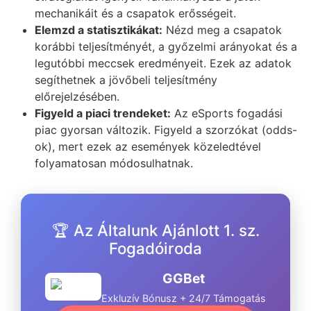
mechanikáit és a csapatok erősségeit.
Elemzd a statisztikákat:
Nézd meg a csapatok
korábbi teljesítményét, a győzelmi arányokat és a
legutóbbi meccsek eredményeit. Ezek az adatok
segíthetnek a jövőbeli teljesítmény
előrejelzésében.
Figyeld a piaci trendeket:
Az eSports fogadási
piac gyorsan változik. Figyeld a szorzókat (odds-
ok), mert ezek az események közeledtével
folyamatosan módosulhatnak.
🏆 Az Általunk Ajánlott 1. sz.
Fogadóiroda
GGBet
Exkluzív Bónusz + 24/7 Támogatás