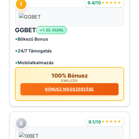
9.4/10
★★★★★
1
GGBET
1. SZ. OLDAL
Bőkezű Bonus
24/7 Támogatás
Mobilalkalmazás
100% Bónusz
EXKLUZÍV
BÓNUSZ MEGSZERZÉSE
9.1/10
★★★★★
2