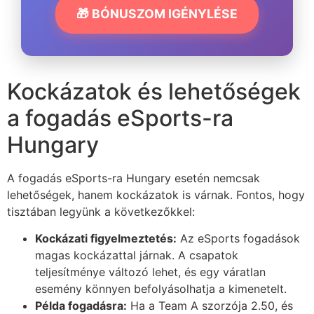
🎁 BÓNUSZOM IGÉNYLÉSE
Kockázatok és lehetőségek
a fogadás eSports-ra
Hungary
A fogadás eSports-ra Hungary esetén nemcsak
lehetőségek, hanem kockázatok is várnak. Fontos, hogy
tisztában legyünk a következőkkel:
Kockázati figyelmeztetés:
Az eSports fogadások
magas kockázattal járnak. A csapatok
teljesítménye változó lehet, és egy váratlan
esemény könnyen befolyásolhatja a kimenetelt.
Példa fogadásra:
Ha a Team A szorzója 2.50, és