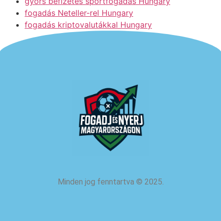
gyors befizetés sportfogadás Hungary
fogadás Neteller-rel Hungary
fogadás kriptovalutákkal Hungary
Minden jog fenntartva
©
2025.