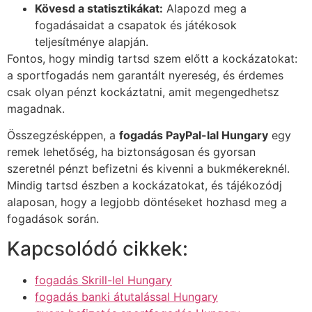
Kövesd a statisztikákat:
Alapozd meg a
fogadásaidat a csapatok és játékosok
teljesítménye alapján.
Fontos, hogy mindig tartsd szem előtt a kockázatokat:
a sportfogadás nem garantált nyereség, és érdemes
csak olyan pénzt kockáztatni, amit megengedhetsz
magadnak.
Összegzésképpen, a
fogadás PayPal-lal Hungary
egy
remek lehetőség, ha biztonságosan és gyorsan
szeretnél pénzt befizetni és kivenni a bukmékereknél.
Mindig tartsd észben a kockázatokat, és tájékozódj
alaposan, hogy a legjobb döntéseket hozhasd meg a
fogadások során.
Kapcsolódó cikkek:
fogadás Skrill-lel Hungary
fogadás banki átutalással Hungary