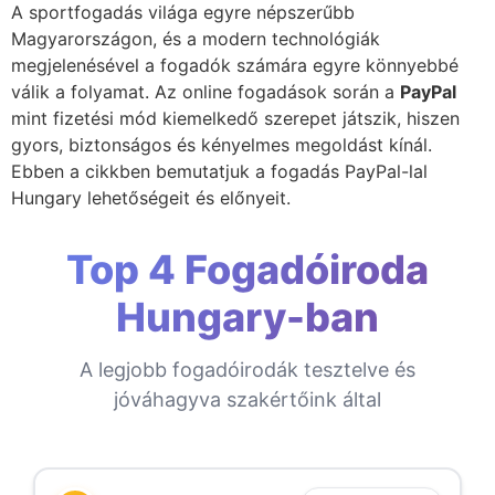
A sportfogadás világa egyre népszerűbb
Magyarországon, és a modern technológiák
megjelenésével a fogadók számára egyre könnyebbé
válik a folyamat. Az online fogadások során a
PayPal
mint fizetési mód kiemelkedő szerepet játszik, hiszen
gyors, biztonságos és kényelmes megoldást kínál.
Ebben a cikkben bemutatjuk a fogadás PayPal-lal
Hungary lehetőségeit és előnyeit.
Top 4 Fogadóiroda
Hungary-ban
A legjobb fogadóirodák tesztelve és
jóváhagyva szakértőink által