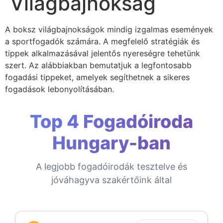
Világbajnokság
A boksz világbajnokságok mindig izgalmas események
a sportfogadók számára. A megfelelő stratégiák és
tippek alkalmazásával jelentős nyereségre tehetünk
szert. Az alábbiakban bemutatjuk a legfontosabb
fogadási tippeket, amelyek segíthetnek a sikeres
fogadások lebonyolításában.
Top 4 Fogadóiroda
Hungary-ban
A legjobb fogadóirodák tesztelve és
jóváhagyva szakértőink által