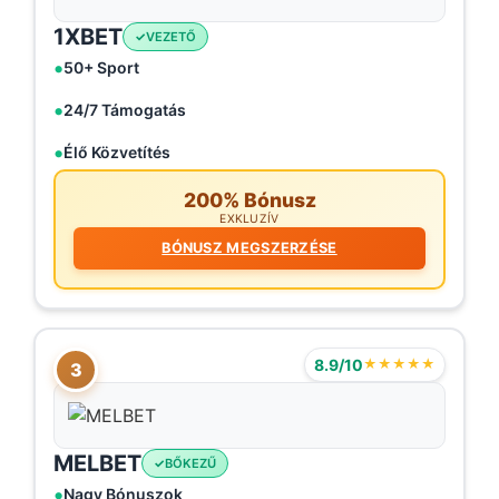
1XBET
VEZETŐ
50+ Sport
24/7 Támogatás
Élő Közvetítés
200% Bónusz
EXKLUZÍV
BÓNUSZ MEGSZERZÉSE
8.9/10
★★★★★
3
MELBET
BŐKEZŰ
Nagy Bónuszok