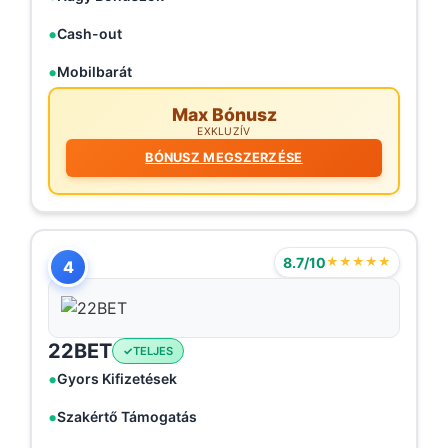
Cash-out
Mobilbarát
Max Bónusz
EXKLUZÍV
BÓNUSZ MEGSZERZÉSE
8.7/10
★★★★★
4
22BET
TELJES
Gyors Kifizetések
Szakértő Támogatás