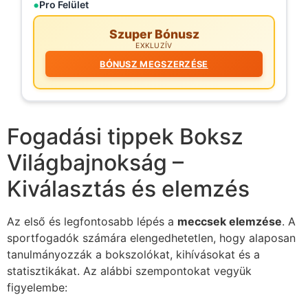
Pro Felület
Szuper Bónusz
EXKLUZÍV
BÓNUSZ MEGSZERZÉSE
Fogadási tippek Boksz
Világbajnokság –
Kiválasztás és elemzés
Az első és legfontosabb lépés a
meccsek elemzése
. A
sportfogadók számára elengedhetetlen, hogy alaposan
tanulmányozzák a bokszolókat, kihívásokat és a
statisztikákat. Az alábbi szempontokat vegyük
figyelembe: