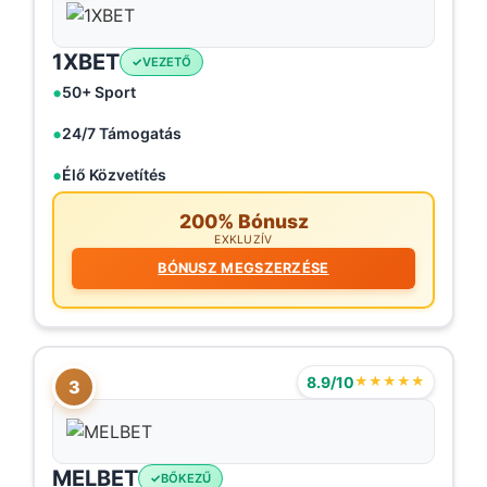
1XBET
VEZETŐ
50+ Sport
24/7 Támogatás
Élő Közvetítés
200% Bónusz
EXKLUZÍV
BÓNUSZ MEGSZERZÉSE
8.9/10
★★★★★
3
MELBET
BŐKEZŰ