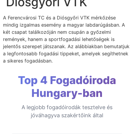
Diósgyőri VTK
A Ferencvárosi TC és a Diósgyőri VTK mérkőzése
mindig izgalmas esemény a magyar labdarúgásban. A
két csapat találkozóján nem csupán a győzelmi
remények, hanem a sportfogadási lehetőségek is
jelentős szerepet játszanak. Az alábbiakban bemutatjuk
a legfontosabb fogadási tippeket, amelyek segíthetnek
a sikeres fogadásban.
Top 4 Fogadóiroda
Hungary-ban
A legjobb fogadóirodák tesztelve és
jóváhagyva szakértőink által