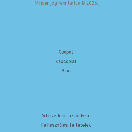
Minden jog fenntartva
©
2025.
rólunk
Csapat
Kapcsolat
Blog
Jogi
Adatvédelmi szabályzat
Felhasználási feltételek