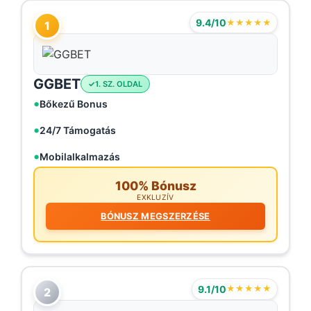
9.4/10
★★★★★
1
GGBET
1. SZ. OLDAL
Bőkezű Bonus
24/7 Támogatás
Mobilalkalmazás
100% Bónusz
EXKLUZÍV
BÓNUSZ MEGSZERZÉSE
9.1/10
★★★★★
2