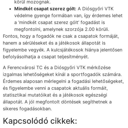
körül mozognak.
Mindkét csapat szerez gólt:
A Diósgyőri VTK
védelme gyenge formában van, így érdemes lehet
a ‘mindkét csapat szerez gólt’ fogadást is
megfontolni, amelynek szorzója 2.00 körüli.
Fontos, hogy a fogadók ne csak a csapatok formáját,
hanem a sérüléseket és a játékosok állapotát is
figyelembe vegyék. A kulcsjátékosok hiánya jelentősen
befolyásolhatja a csapat teljesítményét.
A Ferencvárosi TC és a Diósgyőri VTK mérkőzése
izgalmas lehetőségeket kínál a sportfogadók számára.
Érdemes alaposan mérlegelni a fogadási lehetőségeket,
és figyelembe venni a csapatok aktuális formáit,
statisztikai mutatóikat és a játékosok egészségi
állapotát. A jól megfontolt döntések segíthetnek a
sikeres fogadásokban.
Kapcsolódó cikkek: