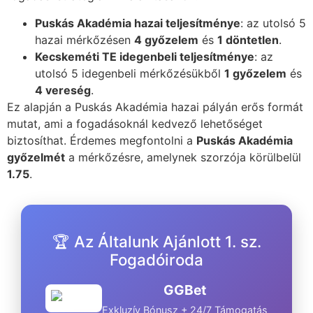
Puskás Akadémia hazai teljesítménye
: az utolsó 5
hazai mérkőzésen
4 győzelem
és
1 döntetlen
.
Kecskeméti TE idegenbeli teljesítménye
: az
utolsó 5 idegenbeli mérkőzésükből
1 győzelem
és
4 vereség
.
Ez alapján a Puskás Akadémia hazai pályán erős formát
mutat, ami a fogadásoknál kedvező lehetőséget
biztosíthat. Érdemes megfontolni a
Puskás Akadémia
győzelmét
a mérkőzésre, amelynek szorzója körülbelül
1.75
.
🏆 Az Általunk Ajánlott 1. sz.
Fogadóiroda
GGBet
Exkluzív Bónusz + 24/7 Támogatás