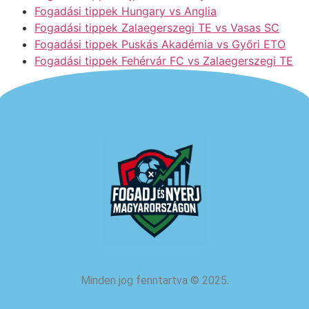
Fogadási tippek Hungary vs Anglia
Fogadási tippek Zalaegerszegi TE vs Vasas SC
Fogadási tippek Puskás Akadémia vs Győri ETO
Fogadási tippek Fehérvár FC vs Zalaegerszegi TE
Minden jog fenntartva
©
2025.