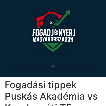
Fogadási tippek
Puskás Akadémia vs