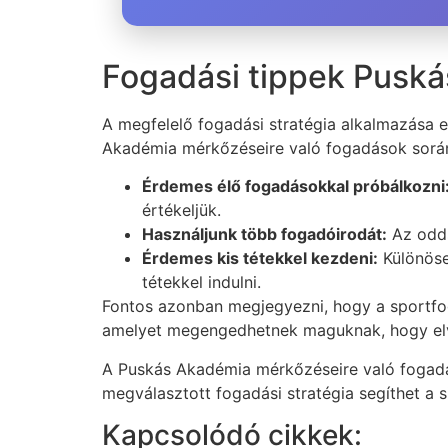
Fogadási tippek Puská
A megfelelő fogadási stratégia alkalmazása 
Akadémia mérkőzéseire való fogadások sorá
Érdemes élő fogadásokkal próbálkozni
értékeljük.
Használjunk több fogadóirodát:
Az odds
Érdemes kis tétekkel kezdeni:
Különöse
tétekkel indulni.
Fontos azonban megjegyezni, hogy a sportfog
amelyet megengedhetnek maguknak, hogy elv
A Puskás Akadémia mérkőzéseire való fogadás 
megválasztott fogadási stratégia segíthet a s
Kapcsolódó cikkek: