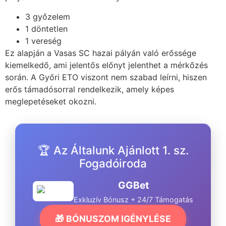
3 győzelem
1 döntetlen
1 vereség
Ez alapján a Vasas SC hazai pályán való erőssége
kiemelkedő, ami jelentős előnyt jelenthet a mérkőzés
során. A Győri ETO viszont nem szabad leírni, hiszen
erős támadósorral rendelkezik, amely képes
meglepetéseket okozni.
🏆 Az Általunk Ajánlott 1. sz.
Fogadóiroda
GGBet
Exkluzív Bónusz + 24/7 Támogatás
🎁 BÓNUSZOM IGÉNYLÉSE