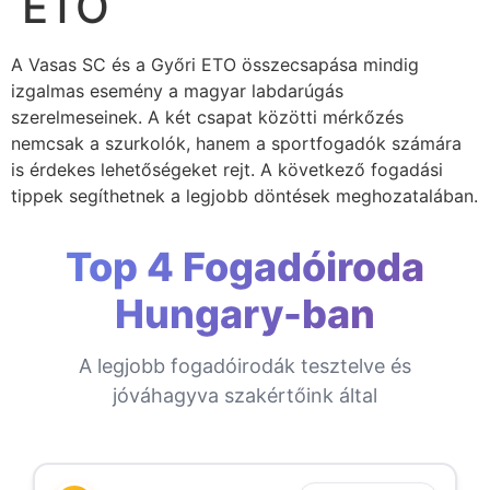
ETO
A Vasas SC és a Győri ETO összecsapása mindig
izgalmas esemény a magyar labdarúgás
szerelmeseinek. A két csapat közötti mérkőzés
nemcsak a szurkolók, hanem a sportfogadók számára
is érdekes lehetőségeket rejt. A következő fogadási
tippek segíthetnek a legjobb döntések meghozatalában.
Top 4 Fogadóiroda
Hungary-ban
A legjobb fogadóirodák tesztelve és
jóváhagyva szakértőink által