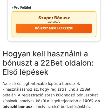
Pro Felület
Szuper Bónusz
EXKLUZÍV
BÓNUSZ MEGSZERZÉSE
Hogyan kell használni a
bónuszt a 22Bet oldalon:
Első lépések
Az első és legfontosabb lépés a bónuszok
kihasználásához az, hogy regisztráljunk a 22Bet
oldalán. A regisztráció során különböző bónuszokat
kínálnak, amelyek közül a legelterjedtebb a
100%-os
üdvözlő bónusz
, amely az első befizetésünkhöz