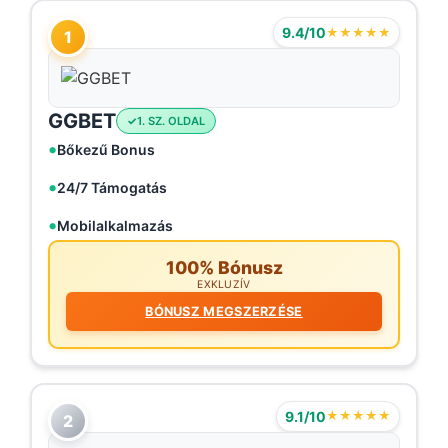
9.4/10
★★★★★
1
GGBET
1. SZ. OLDAL
Bőkezű Bonus
24/7 Támogatás
Mobilalkalmazás
100% Bónusz
EXKLUZÍV
BÓNUSZ MEGSZERZÉSE
9.1/10
★★★★★
2