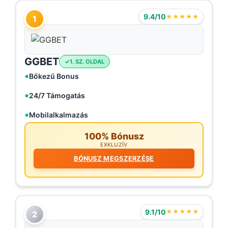
9.4/10
★★★★★
1
GGBET
1. SZ. OLDAL
Bőkezű Bonus
24/7 Támogatás
Mobilalkalmazás
100% Bónusz
EXKLUZÍV
BÓNUSZ MEGSZERZÉSE
9.1/10
★★★★★
2