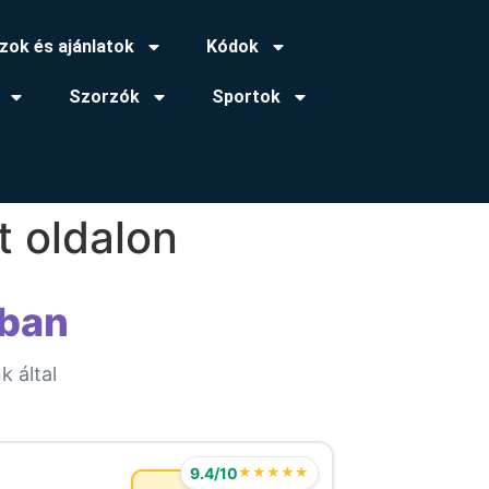
zok és ajánlatok
Kódok
Szorzók
Sportok
t oldalon
-ban
 által
9.4/10
★★★★★