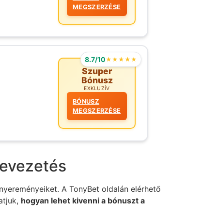
MEGSZERZÉSE
8.7/10
★★★★★
Szuper
Bónusz
EXKLUZÍV
BÓNUSZ
MEGSZERZÉSE
Bevezetés
nyereményeiket. A TonyBet oldalán elérhető
atjuk,
hogyan lehet kivenni a bónuszt a