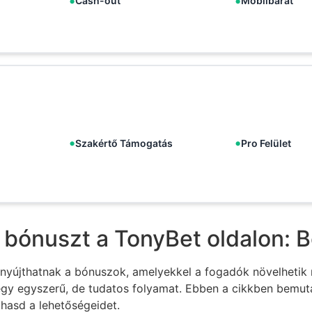
Cash-out
Mobilbarát
Szakértő Támogatás
Pro Felület
a bónuszt a TonyBet oldalon: 
 nyújthatnak a bónuszok, amelyekkel a fogadók növelhetik 
egy egyszerű, de tudatos folyamat. Ebben a cikkben bemut
hasd a lehetőségeidet.