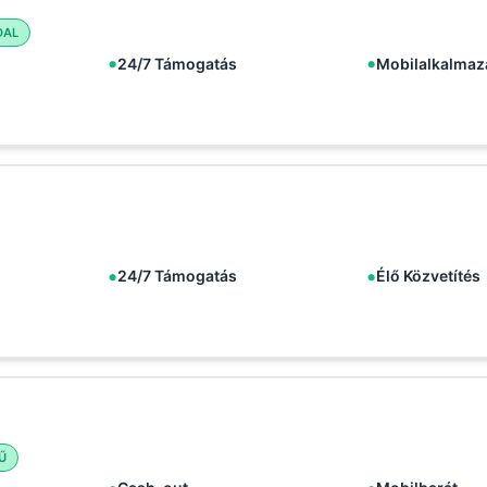
DAL
24/7 Támogatás
Mobilalkalmaz
24/7 Támogatás
Élő Közvetítés
Ű