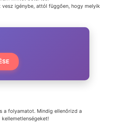
t vesz igénybe, attól függően, hogy melyik
ÉSE
s a folyamatot. Mindig ellenőrizd a
 kellemetlenségeket!