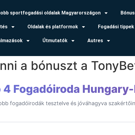
jobb sportfogadási oldalak Magyarországon
Bónus
etés
Oldalak és platformok
Fogadási tippek
almazások
Útmutatók
Autres
nni a bónuszt a TonyBe
 4 Fogadóiroda Hungary
jobb fogadóirodák tesztelve és jóváhagyva szakértőink