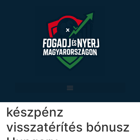
készpénz
visszatérítés bónusz