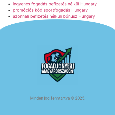
ingyenes fogadás befizetés nélkül Hungary
promóciós kód sportfogadás Hungary
azonnali befizetés nélküli bónusz Hungary
Minden jog fenntartva
©
2025.