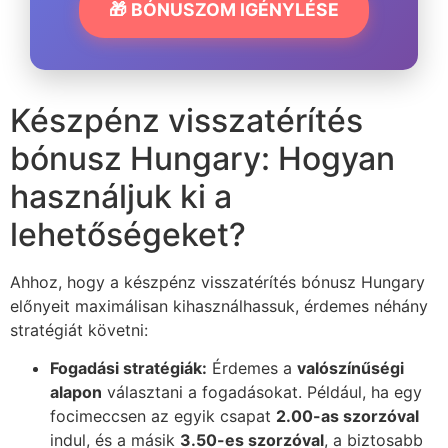
🎁 BÓNUSZOM IGÉNYLÉSE
Készpénz visszatérítés
bónusz Hungary: Hogyan
használjuk ki a
lehetőségeket?
Ahhoz, hogy a készpénz visszatérítés bónusz Hungary
előnyeit maximálisan kihasználhassuk, érdemes néhány
stratégiát követni:
Fogadási stratégiák:
Érdemes a
valószínűségi
alapon
választani a fogadásokat. Például, ha egy
focimeccsen az egyik csapat
2.00-as szorzóval
indul, és a másik
3.50-es szorzóval
, a biztosabb