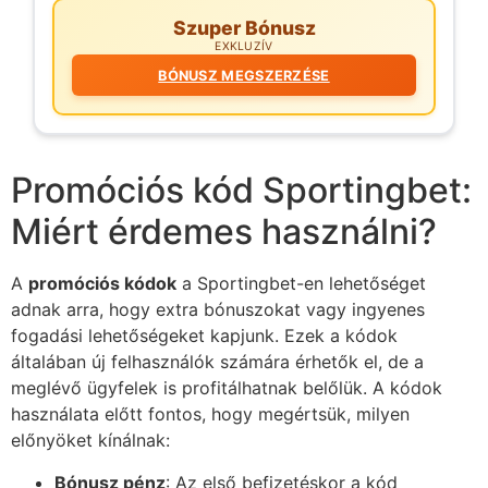
Szuper Bónusz
EXKLUZÍV
BÓNUSZ MEGSZERZÉSE
Promóciós kód Sportingbet:
Miért érdemes használni?
A
promóciós kódok
a Sportingbet-en lehetőséget
adnak arra, hogy extra bónuszokat vagy ingyenes
fogadási lehetőségeket kapjunk. Ezek a kódok
általában új felhasználók számára érhetők el, de a
meglévő ügyfelek is profitálhatnak belőlük. A kódok
használata előtt fontos, hogy megértsük, milyen
előnyöket kínálnak:
Bónusz pénz
: Az első befizetéskor a kód