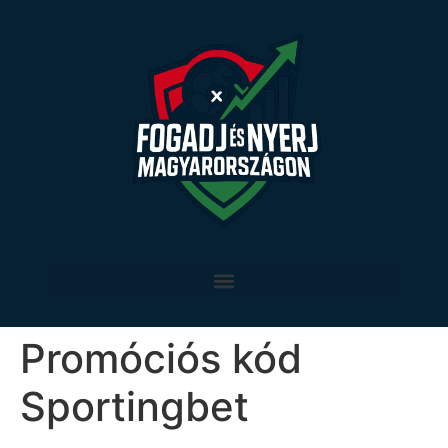
Promóciós kód
Sportingbet