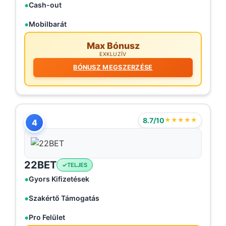
Cash-out
Mobilbarát
Max Bónusz
EXKLUZÍV
BÓNUSZ MEGSZERZÉSE
8.7/10
★★★★★
4
22BET
TELJES
Gyors Kifizetések
Szakértő Támogatás
Pro Felület