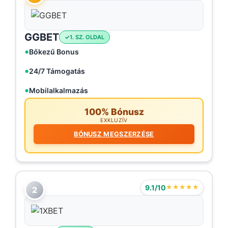
GGBET
1. SZ. OLDAL
Bőkezű Bonus
24/7 Támogatás
Mobilalkalmazás
100% Bónusz
EXKLUZÍV
BÓNUSZ MEGSZERZÉSE
9.1/10
★★★★★
2