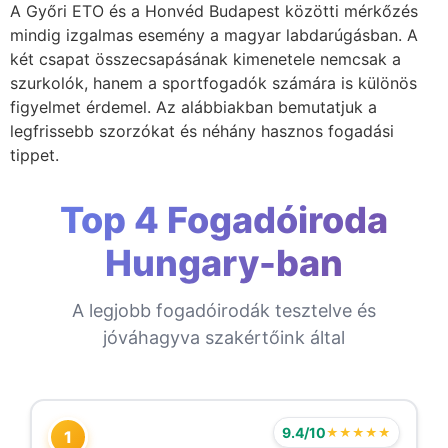
A Győri ETO és a Honvéd Budapest közötti mérkőzés
mindig izgalmas esemény a magyar labdarúgásban. A
két csapat összecsapásának kimenetele nemcsak a
szurkolók, hanem a sportfogadók számára is különös
figyelmet érdemel. Az alábbiakban bemutatjuk a
legfrissebb szorzókat és néhány hasznos fogadási
tippet.
Top 4 Fogadóiroda
Hungary-ban
A legjobb fogadóirodák tesztelve és
jóváhagyva szakértőink által
9.4/10
★★★★★
1