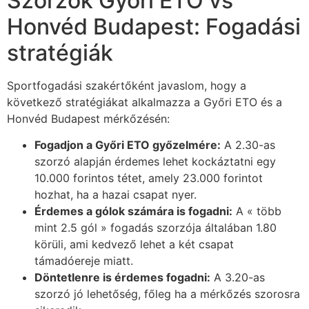
Szorzók Győri ETO vs
Honvéd Budapest: Fogadási
stratégiák
Sportfogadási szakértőként javaslom, hogy a
következő stratégiákat alkalmazza a Győri ETO és a
Honvéd Budapest mérkőzésén:
Fogadjon a Győri ETO győzelmére:
A 2.30-as
szorzó alapján érdemes lehet kockáztatni egy
10.000 forintos tétet, amely 23.000 forintot
hozhat, ha a hazai csapat nyer.
Érdemes a gólok számára is fogadni:
A « több
mint 2.5 gól » fogadás szorzója általában 1.80
körüli, ami kedvező lehet a két csapat
támadóereje miatt.
Döntetlenre is érdemes fogadni:
A 3.20-as
szorzó jó lehetőség, főleg ha a mérkőzés szorosra