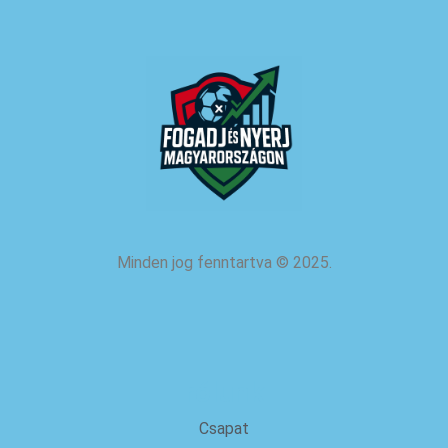
Minden jog fenntartva
©
2025.
rólunk
Csapat