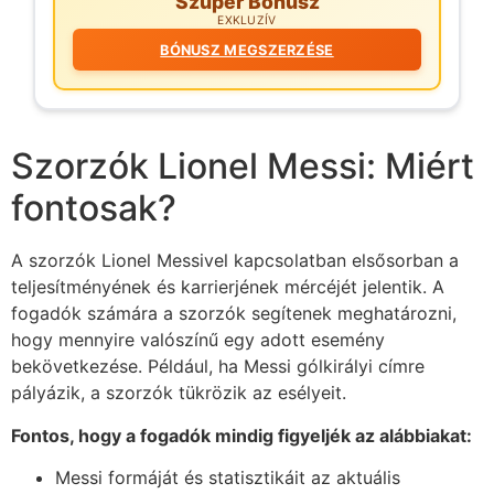
Szuper Bónusz
EXKLUZÍV
BÓNUSZ MEGSZERZÉSE
Szorzók Lionel Messi: Miért
fontosak?
A szorzók Lionel Messivel kapcsolatban elsősorban a
teljesítményének és karrierjének mércéjét jelentik. A
fogadók számára a szorzók segítenek meghatározni,
hogy mennyire valószínű egy adott esemény
bekövetkezése. Például, ha Messi gólkirályi címre
pályázik, a szorzók tükrözik az esélyeit.
Fontos, hogy a fogadók mindig figyeljék az alábbiakat:
Messi formáját és statisztikáit az aktuális