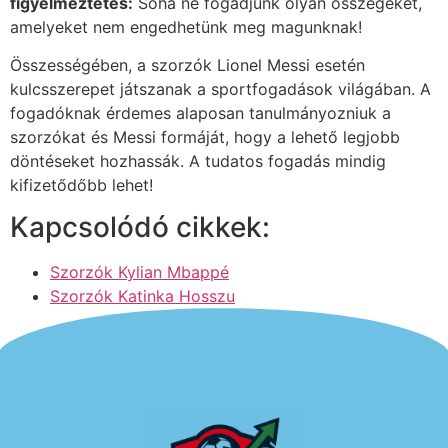
figyelmeztetés:
Soha ne fogadjunk olyan összegeket,
amelyeket nem engedhetünk meg magunknak!
Összességében, a szorzók Lionel Messi esetén
kulcsszerepet játszanak a sportfogadások világában. A
fogadóknak érdemes alaposan tanulmányozniuk a
szorzókat és Messi formáját, hogy a lehető legjobb
döntéseket hozhassák. A tudatos fogadás mindig
kifizetődőbb lehet!
Kapcsolódó cikkek:
Szorzók Kylian Mbappé
Szorzók Katinka Hosszu