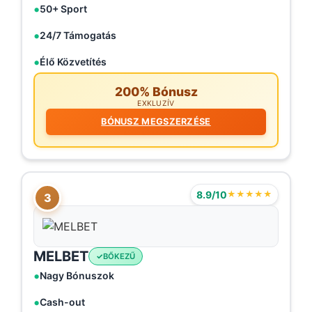
50+ Sport
24/7 Támogatás
Élő Közvetítés
200% Bónusz
EXKLUZÍV
BÓNUSZ MEGSZERZÉSE
8.9/10
★★★★★
3
MELBET
BŐKEZŰ
Nagy Bónuszok
Cash-out