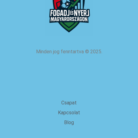
Minden jog fenntartva
©
2025.
rólunk
Csapat
Kapcsolat
Blog