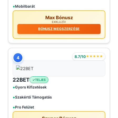
Mobilbarát
Max Bónusz
EXKLUZÍV
BÓNUSZ MEGSZERZÉSE
8.7/10
★★★★★
4
22BET
TELJES
Gyors Kifizetések
Szakértő Támogatás
Pro Felület