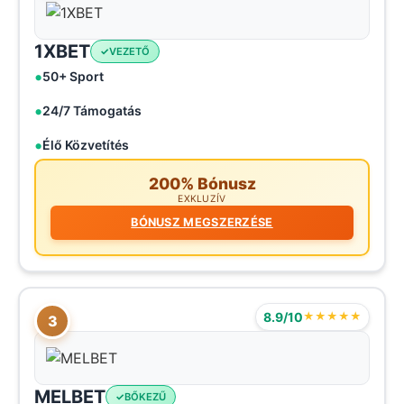
1XBET
VEZETŐ
50+ Sport
24/7 Támogatás
Élő Közvetítés
200% Bónusz
EXKLUZÍV
BÓNUSZ MEGSZERZÉSE
8.9/10
★★★★★
3
MELBET
BŐKEZŰ