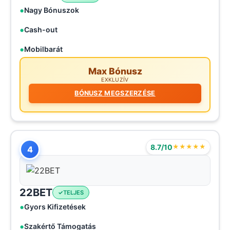
Nagy Bónuszok
Cash-out
Mobilbarát
Max Bónusz
EXKLUZÍV
BÓNUSZ MEGSZERZÉSE
8.7/10
★★★★★
4
22BET
TELJES
Gyors Kifizetések
Szakértő Támogatás