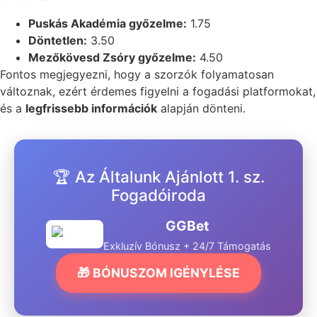
Puskás Akadémia győzelme:
1.75
Döntetlen:
3.50
Mezőkövesd Zsóry győzelme:
4.50
Fontos megjegyezni, hogy a szorzók folyamatosan
változnak, ezért érdemes figyelni a fogadási platformokat,
és a
legfrissebb információk
alapján dönteni.
🏆 Az Általunk Ajánlott 1. sz.
Fogadóiroda
GGBet
Exkluzív Bónusz + 24/7 Támogatás
🎁 BÓNUSZOM IGÉNYLÉSE