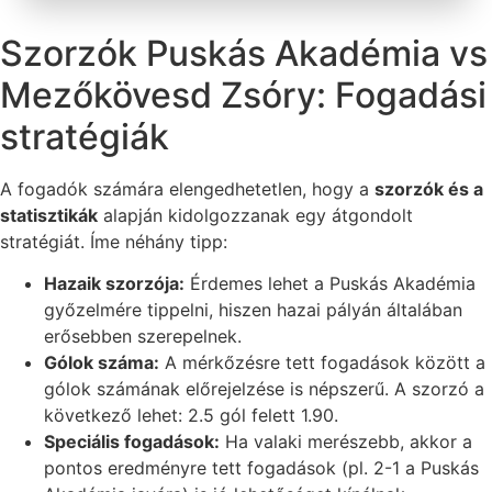
Szorzók Puskás Akadémia vs
Mezőkövesd Zsóry: Fogadási
stratégiák
A fogadók számára elengedhetetlen, hogy a
szorzók és a
statisztikák
alapján kidolgozzanak egy átgondolt
stratégiát. Íme néhány tipp:
Hazaik szorzója:
Érdemes lehet a Puskás Akadémia
győzelmére tippelni, hiszen hazai pályán általában
erősebben szerepelnek.
Gólok száma:
A mérkőzésre tett fogadások között a
gólok számának előrejelzése is népszerű. A szorzó a
következő lehet: 2.5 gól felett 1.90.
Speciális fogadások:
Ha valaki merészebb, akkor a
pontos eredményre tett fogadások (pl. 2-1 a Puskás