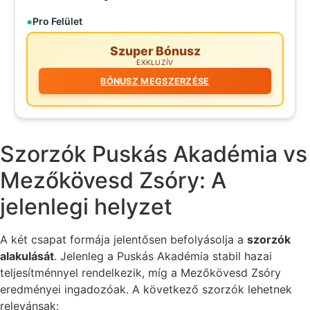
Pro Felület
Szuper Bónusz
EXKLUZÍV
BÓNUSZ MEGSZERZÉSE
Szorzók Puskás Akadémia vs
Mezőkövesd Zsóry: A
jelenlegi helyzet
A két csapat formája jelentősen befolyásolja a
szorzók
alakulását
. Jelenleg a Puskás Akadémia stabil hazai
teljesítménnyel rendelkezik, míg a Mezőkövesd Zsóry
eredményei ingadozóak. A következő szorzók lehetnek
relevánsak: