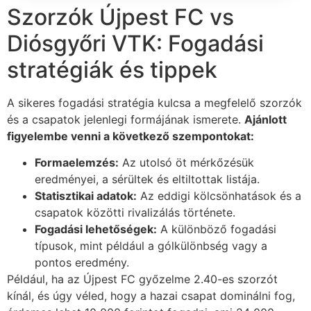
Szorzók Újpest FC vs
Diósgyőri VTK: Fogadási
stratégiák és tippek
A sikeres fogadási stratégia kulcsa a megfelelő szorzók
és a csapatok jelenlegi formájának ismerete.
Ajánlott
figyelembe venni a következő szempontokat:
Formaelemzés:
Az utolsó öt mérkőzésük
eredményei, a sérültek és eltiltottak listája.
Statisztikai adatok:
Az eddigi kölcsönhatások és a
csapatok közötti rivalizálás története.
Fogadási lehetőségek:
A különböző fogadási
típusok, mint például a gólkülönbség vagy a
pontos eredmény.
Például, ha az Újpest FC győzelme 2.40-es szorzót
kínál, és úgy véled, hogy a hazai csapat dominálni fog,