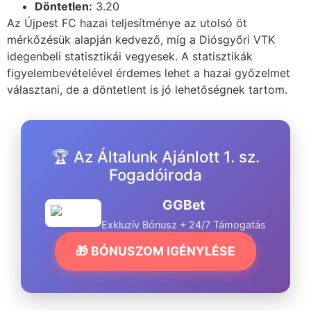
Döntetlen:
3.20
Az Újpest FC hazai teljesítménye az utolsó öt
mérkőzésük alapján kedvező, míg a Diósgyőri VTK
idegenbeli statisztikái vegyesek. A statisztikák
figyelembevételével érdemes lehet a hazai győzelmet
választani, de a döntetlent is jó lehetőségnek tartom.
🏆 Az Általunk Ajánlott 1. sz.
Fogadóiroda
GGBet
Exkluzív Bónusz + 24/7 Támogatás
🎁 BÓNUSZOM IGÉNYLÉSE