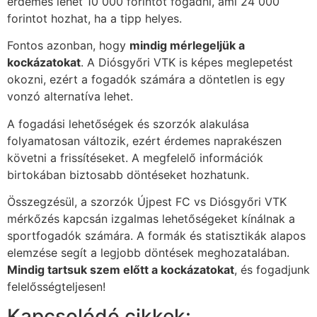
érdemes lehet 10 000 forintot fogadni, ami 24 000
forintot hozhat, ha a tipp helyes.
Fontos azonban, hogy
mindig mérlegeljük a
kockázatokat
. A Diósgyőri VTK is képes meglepetést
okozni, ezért a fogadók számára a döntetlen is egy
vonzó alternatíva lehet.
A fogadási lehetőségek és szorzók alakulása
folyamatosan változik, ezért érdemes naprakészen
követni a frissítéseket. A megfelelő információk
birtokában biztosabb döntéseket hozhatunk.
Összegzésül, a szorzók Újpest FC vs Diósgyőri VTK
mérkőzés kapcsán izgalmas lehetőségeket kínálnak a
sportfogadók számára. A formák és statisztikák alapos
elemzése segít a legjobb döntések meghozatalában.
Mindig tartsuk szem előtt a kockázatokat
, és fogadjunk
felelősségteljesen!
Kapcsolódó cikkek: