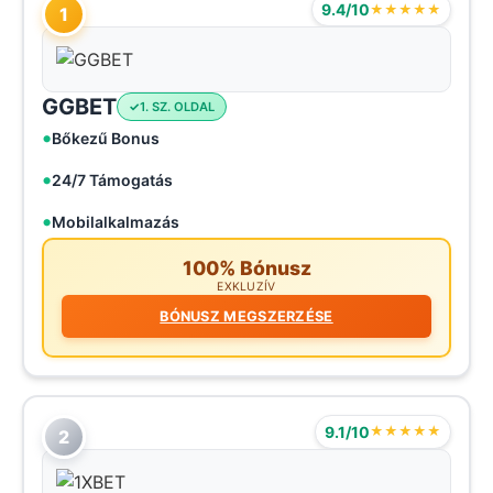
9.4/10
★★★★★
1
GGBET
1. SZ. OLDAL
Bőkezű Bonus
24/7 Támogatás
Mobilalkalmazás
100% Bónusz
EXKLUZÍV
BÓNUSZ MEGSZERZÉSE
9.1/10
★★★★★
2