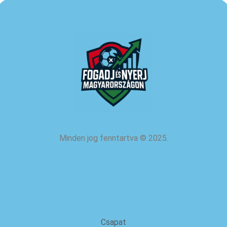
Minden jog fenntartva
©
2025.
rólunk
Csapat