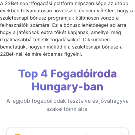
A 22Bet sportfogadási platform népszerűsége az utóbbi
években folyamatosan növekszik, és nem véletlen, hogy a
születésnapi bónusz programjuk különösen vonzó a
felhasználók számára. Ez a bónusz lehetőséget ad arra,
hogy a játékosok extra tőkét kapjanak, amellyel még
izgalmasabbá tehetik fogadásaikat. Cikkünkben
bemutatjuk, hogyan működik a születésnapi bónusz a
22Bet-nél, és mire érdemes figyelni.
Top 4 Fogadóiroda
Hungary-ban
A legjobb fogadóirodák tesztelve és jóváhagyva
szakértőink által