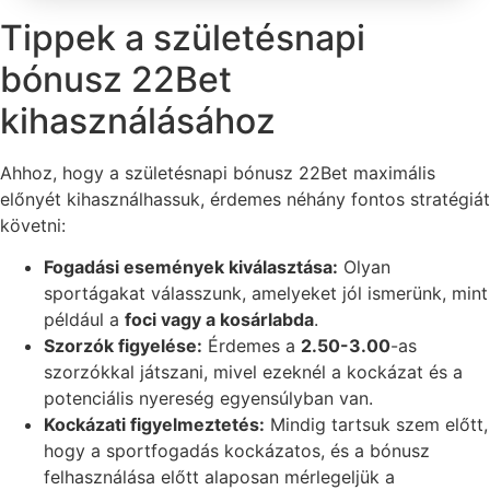
Tippek a születésnapi
bónusz 22Bet
kihasználásához
Ahhoz, hogy a születésnapi bónusz 22Bet maximális
előnyét kihasználhassuk, érdemes néhány fontos stratégiát
követni:
Fogadási események kiválasztása:
Olyan
sportágakat válasszunk, amelyeket jól ismerünk, mint
például a
foci vagy a kosárlabda
.
Szorzók figyelése:
Érdemes a
2.50-3.00
-as
szorzókkal játszani, mivel ezeknél a kockázat és a
potenciális nyereség egyensúlyban van.
Kockázati figyelmeztetés:
Mindig tartsuk szem előtt,
hogy a sportfogadás kockázatos, és a bónusz
felhasználása előtt alaposan mérlegeljük a