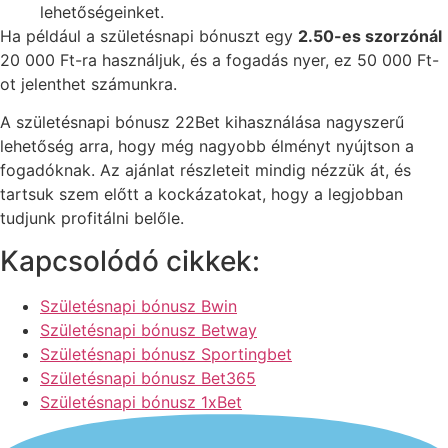
lehetőségeinket.
Ha például a születésnapi bónuszt egy
2.50-es szorzónál
20 000 Ft-ra használjuk, és a fogadás nyer, ez 50 000 Ft-
ot jelenthet számunkra.
A születésnapi bónusz 22Bet kihasználása nagyszerű
lehetőség arra, hogy még nagyobb élményt nyújtson a
fogadóknak. Az ajánlat részleteit mindig nézzük át, és
tartsuk szem előtt a kockázatokat, hogy a legjobban
tudjunk profitálni belőle.
Kapcsolódó cikkek:
Születésnapi bónusz Bwin
Születésnapi bónusz Betway
Születésnapi bónusz Sportingbet
Születésnapi bónusz Bet365
Születésnapi bónusz 1xBet