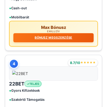
Cash-out
Mobilbarát
Max Bónusz
EXKLUZÍV
BÓNUSZ MEGSZERZÉSE
8.7/10
★★★★★
4
22BET
TELJES
Gyors Kifizetések
Szakértő Támogatás