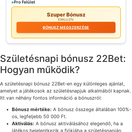
Pro Felület
Szuper Bónusz
EXKLUZÍV
BÓNUSZ MEGSZERZÉSE
Születésnapi bónusz 22Bet:
Hogyan működik?
A születésnapi bónusz 22Bet-en egy különleges ajánlat,
amelyet a játékosok az születésnapjuk alkalmából kapnak.
Itt van néhány fontos információ a bónuszról:
Bónusz mértéke:
A bónusz összege általában 100%-
os, legfeljebb 50 000 Ft.
Aktiválás:
A bónusz aktiválásához elegendő, ha a
játékos bejelentkezik a fiókjába a születésnapján.