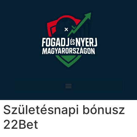
Születésnapi bónusz
22Bet