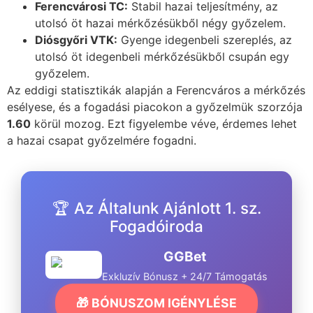
Ferencvárosi TC:
Stabil hazai teljesítmény, az
utolsó öt hazai mérkőzésükből négy győzelem.
Diósgyőri VTK:
Gyenge idegenbeli szereplés, az
utolsó öt idegenbeli mérkőzésükből csupán egy
győzelem.
Az eddigi statisztikák alapján a Ferencváros a mérkőzés
esélyese, és a fogadási piacokon a győzelmük szorzója
1.60
körül mozog. Ezt figyelembe véve, érdemes lehet
a hazai csapat győzelmére fogadni.
🏆 Az Általunk Ajánlott 1. sz.
Fogadóiroda
GGBet
Exkluzív Bónusz + 24/7 Támogatás
🎁 BÓNUSZOM IGÉNYLÉSE