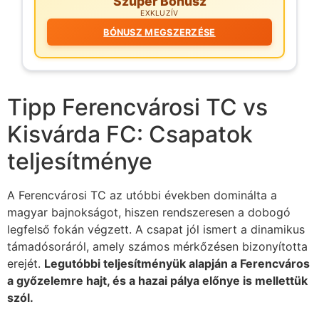
Szuper Bónusz
EXKLUZÍV
BÓNUSZ MEGSZERZÉSE
Tipp Ferencvárosi TC vs
Kisvárda FC: Csapatok
teljesítménye
A Ferencvárosi TC az utóbbi években dominálta a
magyar bajnokságot, hiszen rendszeresen a dobogó
legfelső fokán végzett. A csapat jól ismert a dinamikus
támadósoráról, amely számos mérkőzésen bizonyította
erejét.
Legutóbbi teljesítményük alapján a Ferencváros
a győzelemre hajt, és a hazai pálya előnye is mellettük
szól.