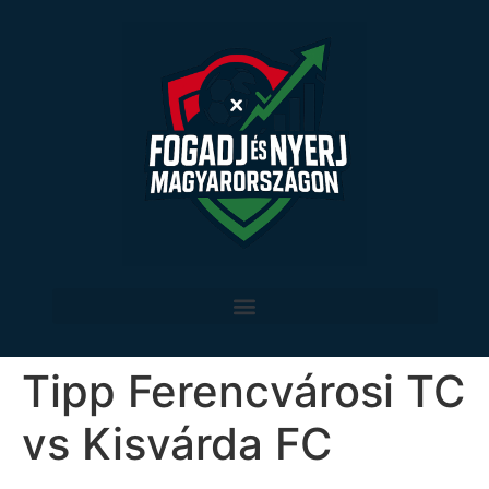
Tipp Ferencvárosi TC
vs Kisvárda FC