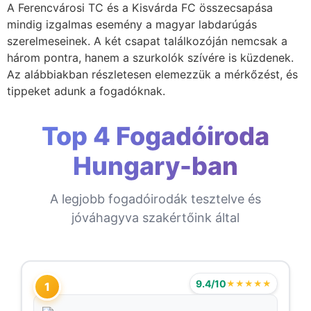
A Ferencvárosi TC és a Kisvárda FC összecsapása
mindig izgalmas esemény a magyar labdarúgás
szerelmeseinek. A két csapat találkozóján nemcsak a
három pontra, hanem a szurkolók szívére is küzdenek.
Az alábbiakban részletesen elemezzük a mérkőzést, és
tippeket adunk a fogadóknak.
Top 4 Fogadóiroda
Hungary-ban
A legjobb fogadóirodák tesztelve és
jóváhagyva szakértőink által
9.4/10
★★★★★
1