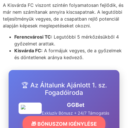
A Kisvárda FC viszont szintén folyamatosan fejlődik, és
már nem számítanak annyira kiscsapatnak. A legutóbbi
teljesítményük vegyes, de a csapatban rejlő potenciál
alapján képesek meglepetéseket okozni.
Ferencvárosi TC:
Legutóbbi 5 mérkőzésükből 4
győzelmet arattak.
Kisvárda FC:
A formájuk vegyes, de a győzelmek
és döntetlenek aránya kedvező.
🏆 Az Általunk Ajánlott 1. sz.
Fogadóiroda
GGBet
Exkluzív Bónusz + 24/7 Támogatás
🎁 BÓNUSZOM IGÉNYLÉSE