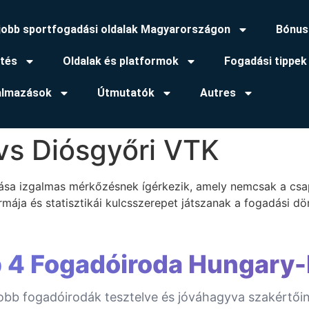
jobb sportfogadási oldalak Magyarországon
Bónus
etés
Oldalak és platformok
Fogadási tippek
almazások
Útmutatók
Autres
vs Diósgyőri VTK
ása izgalmas mérkőzésnek ígérkezik, amely nemcsak a csa
ormája és statisztikái kulcsszerepet játszanak a fogadási 
 4 Fogadóiroda Hungary
jobb fogadóirodák tesztelve és jóváhagyva szakértőink