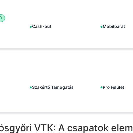
Ű
Cash-out
Mobilbarát
Szakértő Támogatás
Pro Felület
iósgyőri VTK: A csapatok ele