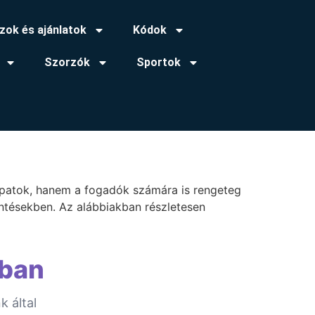
zok és ajánlatok
Kódok
Szorzók
Sportok
patok, hanem a fogadók számára is rengeteg
döntésekben. Az alábbiakban részletesen
-ban
 által