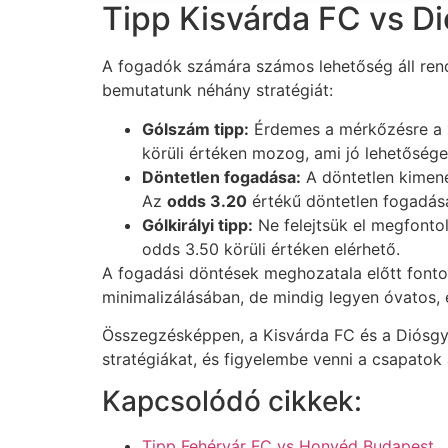
Tipp Kisvárda FC vs D
A fogadók számára számos lehetőség áll rend
bemutatunk néhány stratégiát:
Gólszám tipp:
Érdemes a mérkőzésre a
körüli értéken mozog, ami jó lehetőséget
Döntetlen fogadása:
A döntetlen kimenet
Az
odds 3.20
értékű döntetlen fogadása
Gólkirályi tipp:
Ne felejtsük el megfonto
odds 3.50 körüli értéken elérhető.
A fogadási döntések meghozatala előtt font
minimalizálásában, de mindig legyen óvatos
Összegzésképpen, a Kisvárda FC és a Diósgyő
stratégiákat, és figyelembe venni a csapatok
Kapcsolódó cikkek:
Tipp Fehérvár FC vs Honvéd Budapest