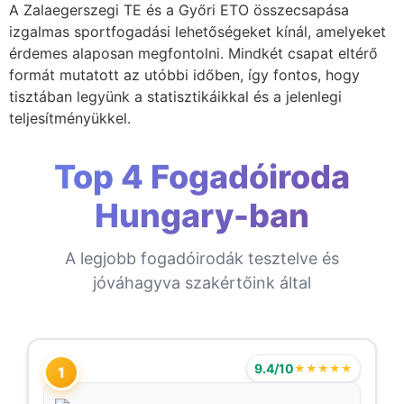
A Zalaegerszegi TE és a Győri ETO összecsapása
izgalmas sportfogadási lehetőségeket kínál, amelyeket
érdemes alaposan megfontolni. Mindkét csapat eltérő
formát mutatott az utóbbi időben, így fontos, hogy
tisztában legyünk a statisztikáikkal és a jelenlegi
teljesítményükkel.
Top 4 Fogadóiroda
Hungary-ban
A legjobb fogadóirodák tesztelve és
jóváhagyva szakértőink által
9.4/10
★★★★★
1