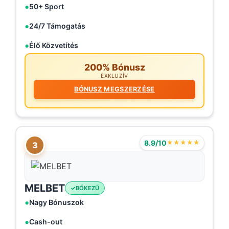
50+ Sport
24/7 Támogatás
Élő Közvetítés
200% Bónusz
EXKLUZÍV
BÓNUSZ MEGSZERZÉSE
8.9/10
★★★★★
3
MELBET
BŐKEZŰ
Nagy Bónuszok
Cash-out