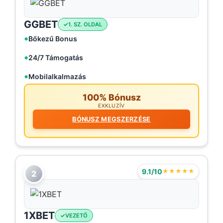
GGBET
1. SZ. OLDAL
Bőkezű Bonus
24/7 Támogatás
Mobilalkalmazás
100% Bónusz
EXKLUZÍV
BÓNUSZ MEGSZERZÉSE
9.1/10
★★★★★
2
1XBET
VEZETŐ