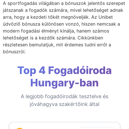
A sportfogadás világában a bónuszok jelentős szerepet
játszanak a fogadók számára, mivel lehetőséget adnak
arra, hogy a kezdeti tőkét megnöveljék. Az Unibet
üdvözlő bónusza különösen vonzó, hiszen nemcsak a
modern fogadási élményt kínálja, hanem számos
lehetőséget is a kezdők számára. Cikkünkben
részletesen bemutatjuk, mit érdemes tudni erről a
bónuszról.
Top 4 Fogadóiroda
Hungary-ban
A legjobb fogadóirodák tesztelve és
jóváhagyva szakértőink által