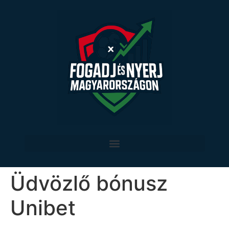
Üdvözlő bónusz
Unibet