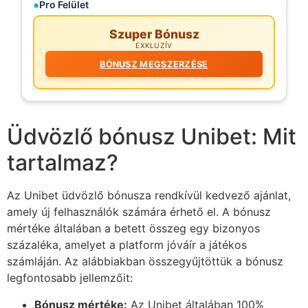
Pro Felület
Szuper Bónusz
EXKLUZÍV
BÓNUSZ MEGSZERZÉSE
Üdvözlő bónusz Unibet: Mit
tartalmaz?
Az Unibet üdvözlő bónusza rendkívül kedvező ajánlat,
amely új felhasználók számára érhető el. A bónusz
mértéke általában a betett összeg egy bizonyos
százaléka, amelyet a platform jóváír a játékos
számláján. Az alábbiakban összegyűjtöttük a bónusz
legfontosabb jellemzőit:
Bónusz mértéke:
Az Unibet általában 100%