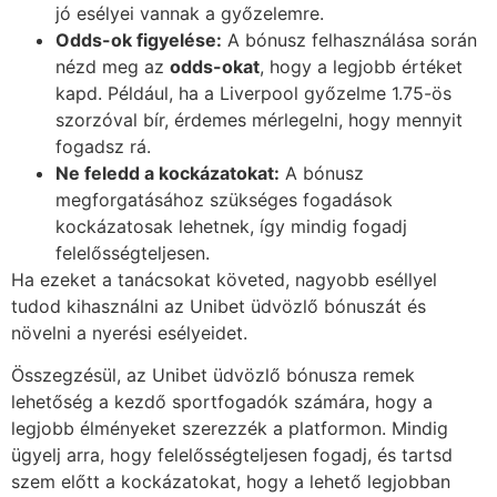
jó esélyei vannak a győzelemre.
Odds-ok figyelése:
A bónusz felhasználása során
nézd meg az
odds-okat
, hogy a legjobb értéket
kapd. Például, ha a Liverpool győzelme 1.75-ös
szorzóval bír, érdemes mérlegelni, hogy mennyit
fogadsz rá.
Ne feledd a kockázatokat:
A bónusz
megforgatásához szükséges fogadások
kockázatosak lehetnek, így mindig fogadj
felelősségteljesen.
Ha ezeket a tanácsokat követed, nagyobb eséllyel
tudod kihasználni az Unibet üdvözlő bónuszát és
növelni a nyerési esélyeidet.
Összegzésül, az Unibet üdvözlő bónusza remek
lehetőség a kezdő sportfogadók számára, hogy a
legjobb élményeket szerezzék a platformon. Mindig
ügyelj arra, hogy felelősségteljesen fogadj, és tartsd
szem előtt a kockázatokat, hogy a lehető legjobban