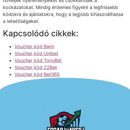
növeljék nyereményeiket és csökkentsék a
kockázatokat. Mindig érdemes figyelni a legfrissebb
kódokra és ajánlatokra, hogy a legjobb kihasználhassa
a lehetőségeket.
Kapcsolódó cikkek:
Voucher kód Bwin
Voucher kód Unibet
Voucher kód TonyBet
Voucher kód 22Bet
Voucher kód Bet365