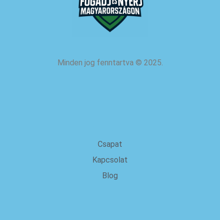
Minden jog fenntartva
©
2025.
rólunk
Csapat
Kapcsolat
Blog