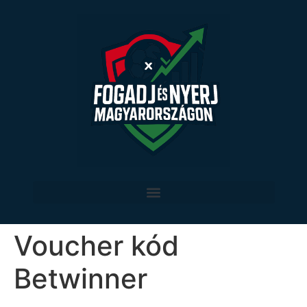
Voucher kód
Betwinner