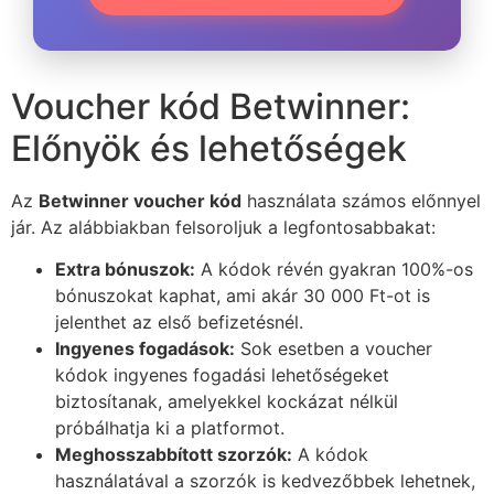
Voucher kód Betwinner:
Előnyök és lehetőségek
Az
Betwinner voucher kód
használata számos előnnyel
jár. Az alábbiakban felsoroljuk a legfontosabbakat:
Extra bónuszok:
A kódok révén gyakran 100%-os
bónuszokat kaphat, ami akár 30 000 Ft-ot is
jelenthet az első befizetésnél.
Ingyenes fogadások:
Sok esetben a voucher
kódok ingyenes fogadási lehetőségeket
biztosítanak, amelyekkel kockázat nélkül
próbálhatja ki a platformot.
Meghosszabbított szorzók:
A kódok
használatával a szorzók is kedvezőbbek lehetnek,