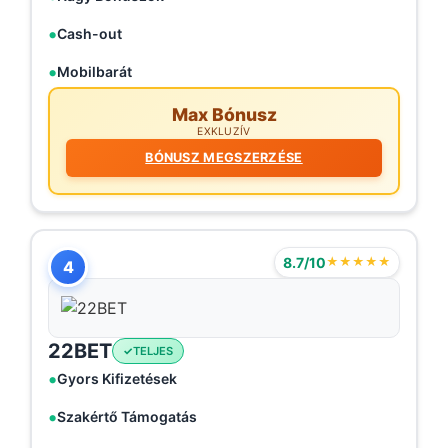
Cash-out
Mobilbarát
Max Bónusz
EXKLUZÍV
BÓNUSZ MEGSZERZÉSE
8.7/10
★★★★★
4
22BET
TELJES
Gyors Kifizetések
Szakértő Támogatás