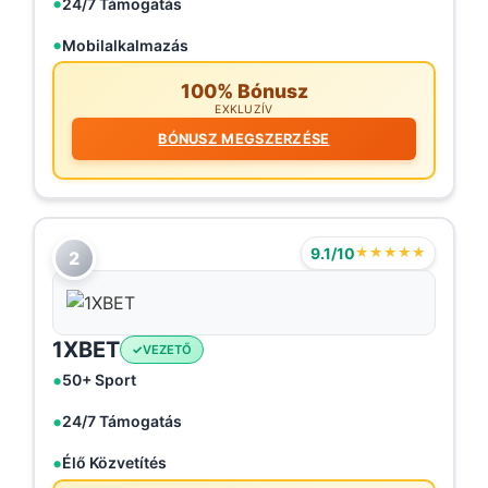
24/7 Támogatás
Mobilalkalmazás
100% Bónusz
EXKLUZÍV
BÓNUSZ MEGSZERZÉSE
9.1/10
★★★★★
2
1XBET
VEZETŐ
50+ Sport
24/7 Támogatás
Élő Közvetítés