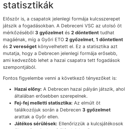
statisztikák
Először is, a csapatok jelenlegi formája kulcsszerepet
játszik a fogadásokban. A Debreceni VSC az utolsó öt
mérkőzéséből
3 győzelmet
és
2 döntetlent
tudhat
magáénak, míg a Győri ETO
2 győzelmet
,
1 döntetlent
és
2 vereséget
könyvelhetett el. Ez a statisztika azt
mutatja, hogy a Debrecen jelenlegi formája erősebb,
ami kedvezőbb lehet a hazai csapatra tett fogadások
szempontjából.
Fontos figyelembe venni a következő tényezőket is:
Hazai előny:
A Debrecen hazai pályán játszik, ahol
általában erősebben szerepelnek.
Fej-fej melletti statisztika:
Az elmúlt öt
találkozójuk során a Debrecen
3 győzelmet
arattak a Győr ellen.
Játékos sérülések:
Ellenőrizzük a kulcsjátékosok