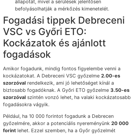
állapotát, mivel a sérülések jelentősen
befolyásolhatják a mérkőzés kimenetelét.
Fogadási tippek Debreceni
VSC vs Győri ETO:
Kockázatok és ajánlott
fogadások
Amikor fogadunk, mindig fontos figyelembe venni a
kockázatokat. A Debreceni VSC győzelme
2.00-es
szorzóval
rendelkezik, ami jó lehetőséget kínál a
biztosabb fogadóknak. A Győri ETO győzelme
3.50-es
szorzóval
szintén vonzó lehet, ha valaki kockázatosabb
fogadásokra vágyik.
Például, ha 10 000 forintot fogadunk a Debrecen
győzelmére, akkor a potenciális nyereményünk
20 000
forint
lehet. Ezzel szemben, ha a Győr győzelmét