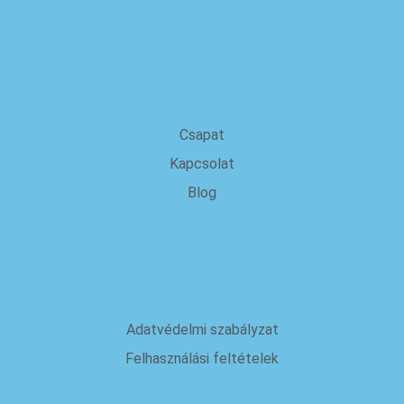
rólunk
Csapat
Kapcsolat
Blog
Jogi
Adatvédelmi szabályzat
Felhasználási feltételek