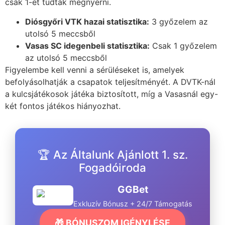
csak 1-et tudtak megnyerni.
Diósgyőri VTK hazai statisztika:
3 győzelem az
utolsó 5 meccsből
Vasas SC idegenbeli statisztika:
Csak 1 győzelem
az utolsó 5 meccsből
Figyelembe kell venni a sérüléseket is, amelyek
befolyásolhatják a csapatok teljesítményét. A DVTK-nál
a kulcsjátékosok játéka biztosított, míg a Vasasnál egy-
két fontos játékos hiányozhat.
🏆 Az Általunk Ajánlott 1. sz.
Fogadóiroda
GGBet
Exkluzív Bónusz + 24/7 Támogatás
🎁 BÓNUSZOM IGÉNYLÉSE