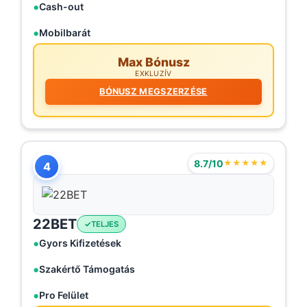
Cash-out
Mobilbarát
Max Bónusz
EXKLUZÍV
BÓNUSZ MEGSZERZÉSE
8.7/10
★★★★★
4
22BET
TELJES
Gyors Kifizetések
Szakértő Támogatás
Pro Felület