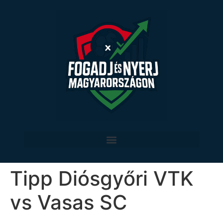
Tipp Diósgyőri VTK
vs Vasas SC